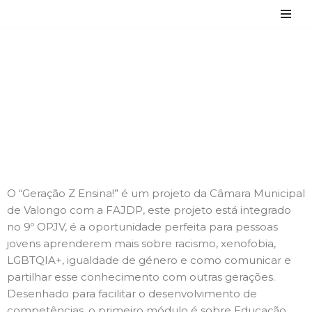
Avançar
para
GERAÇÃO Z Ensina!
o
conteúdo
O “Geração Z Ensina!” é um projeto da Câmara Municipal
de Valongo com a FAJDP, este projeto está integrado
no 9º OPJV, é a oportunidade perfeita para pessoas
jovens aprenderem mais sobre racismo, xenofobia,
LGBTQIA+, igualdade de género e como comunicar e
partilhar esse conhecimento com outras gerações.
Desenhado para facilitar o desenvolvimento de
competências, o primeiro módulo é sobre Educação