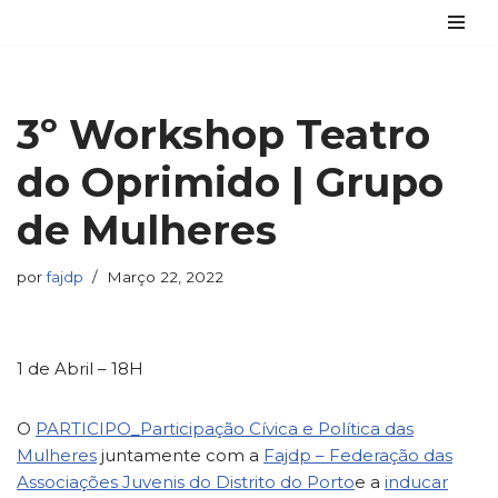
Avançar
para
o
3º Workshop Teatro
conteúdo
do Oprimido | Grupo
de Mulheres
por
fajdp
Março 22, 2022
1 de Abril – 18H
O
PARTICIPO_Participação Cívica e Política das
Mulheres
juntamente com a
Fajdp – Federação das
Associações Juvenis do Distrito do Porto
e a
inducar