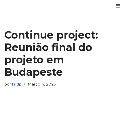
Avançar
para
o
Continue project:
conteúdo
Reunião final do
projeto em
Budapeste
por
fajdp
Março 4, 2023