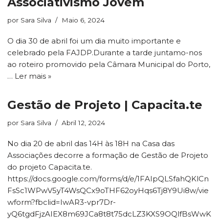
Associativismo Jovem
por
Sara Silva
Maio 6, 2024
O dia 30 de abril foi um dia muito importante e
celebrado pela FAJDP.Durante a tarde juntamo-nos
ao roteiro promovido pela Câmara Municipal do Porto,
…
Ler mais »
Gestão de Projeto | Capacita.te
por
Sara Silva
Abril 12, 2024
No dia 20 de abril das 14H às 18H na Casa das
Associações decorre a formação de Gestão de Projeto
do projeto Capacita.te.
https://docs.google.com/forms/d/e/1FAIpQLSfahQKlCn
FsSc1WPwV5yT4WsQCx9oTHF62oyHqs6Tj8Y9Ui8w/vie
wform?fbclid=IwAR3-vpr7Dr-
yQ6tgdFjzAIEX8m69JCa8t8t75dcLZ3KXS9OQlfBsWwK