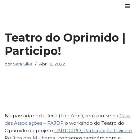
Avançar
para
o
Teatro do Oprimido |
conteúdo
Participo!
por
Sara Silva
Abril 6, 2022
Na passada sexta-feira (1 de Abril), realizou-se na
Casa
das Associações – FAJDP
o workshop do Teatro do
Oprimido do projeto
PARTICIPO_Participação Cívica e
Política das Mulheres
, contamos também com a