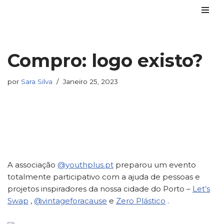
Avançar
para
o
Compro: logo existo?
conteúdo
por
Sara Silva
Janeiro 25, 2023
A associação
@youthplus.pt
preparou um evento
totalmente participativo com a ajuda de pessoas e
projetos inspiradores da nossa cidade do Porto –
Let’s
Swap
,
@vintageforacause
e
Zero Plástico
.