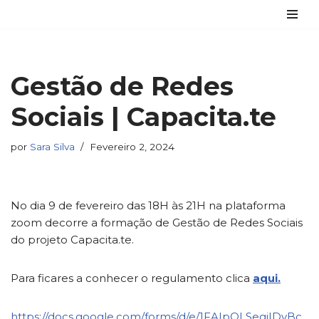
Avançar
para
o
Gestão de Redes
conteúdo
Sociais | Capacita.te
por
Sara Silva
Fevereiro 2, 2024
No dia 9 de fevereiro das 18H às 21H na plataforma
zoom decorre a formação de Gestão de Redes Sociais
do projeto Capacita.te.
Para ficares a conhecer o regulamento clica
aqui.
https://docs.google.com/forms/d/e/1FAIpQLSegjIDvBc