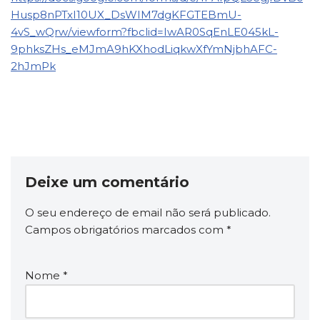
Husp8nPTxI10UX_DsWIM7dgKFGTEBmU-
4vS_wQrw/viewform?fbclid=IwAR0SqEnLE045kL-
9phksZHs_eMJmA9hKXhodLiqkwXfYmNjbhAFC-
2hJmPk
Deixe um comentário
O seu endereço de email não será publicado.
Campos obrigatórios marcados com
*
Nome
*