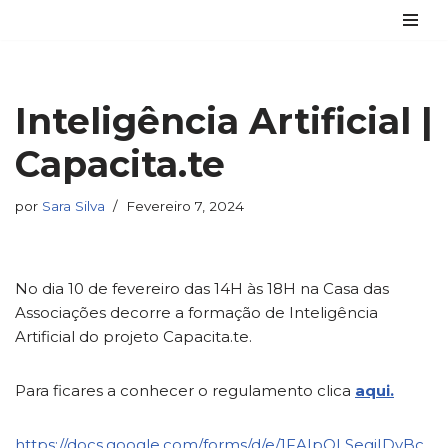
Avançar
para
o
Inteligência Artificial |
conteúdo
Capacita.te
por
Sara Silva
Fevereiro 7, 2024
No dia 10 de fevereiro das 14H às 18H na Casa das
Associações decorre a formação de Inteligência
Artificial do projeto Capacita.te.
Para ficares a conhecer o regulamento clica
aqui.
https://docs.google.com/forms/d/e/1FAIpQLSegjIDvBc