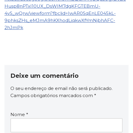
Husp8nPTxI10UX_DsWIM7dgKFGTEBmU-
4vS_wQrw/viewform?fbclid=IwAR0SqEnLE045kL-
9phksZHs_eMJmA9hKXhodLiqkwXfYmNjbhAFC-
2hJmPk
Deixe um comentário
O seu endereço de email não será publicado.
Campos obrigatórios marcados com
*
Nome
*