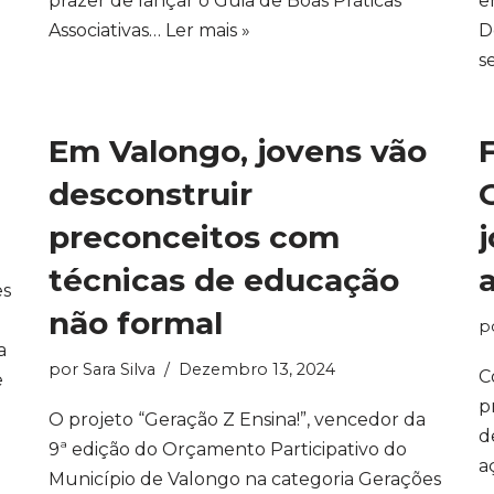
prazer de lançar o Guia de Boas Práticas
e
Associativas…
Ler mais »
D
s
Em Valongo, jovens vão
desconstruir
preconceitos com
técnicas de educação
es
não formal
p
a
por
Sara Silva
Dezembro 13, 2024
C
e
p
O projeto “Geração Z Ensina!”, vencedor da
d
9ª edição do Orçamento Participativo do
a
Município de Valongo na categoria Gerações