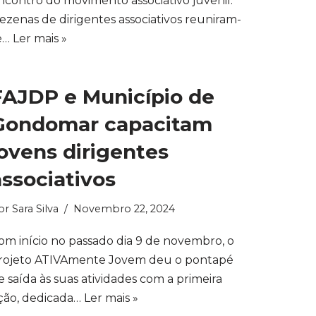
ncontro do movimento associativo juvenil.
ezenas de dirigentes associativos reuniram-
e…
Ler mais »
FAJDP e Município de
Gondomar capacitam
jovens dirigentes
associativos
or
Sara Silva
Novembro 22, 2024
om início no passado dia 9 de novembro, o
rojeto ATIVAmente Jovem deu o pontapé
e saída às suas atividades com a primeira
ção, dedicada…
Ler mais »